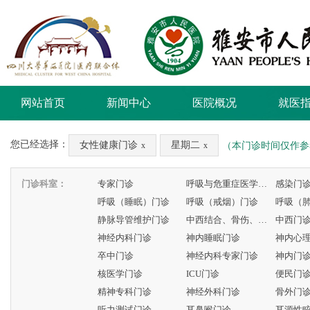
网站首页
新闻中心
医院概况
就医
您已经选择：
女性健康门诊
星期二
（本门诊时间仅作参
x
x
门诊科室：
专家门诊
呼吸与危重症医学科专家门诊
感染门
呼吸（睡眠）门诊
呼吸（戒烟）门诊
呼吸（
静脉导管维护门诊
中西结合、骨伤、康复门诊
中西门
神经内科门诊
神内睡眠门诊
神内心
卒中门诊
神经内科专家门诊
神内门
核医学门诊
ICU门诊
便民门
精神专科门诊
神经外科门诊
骨外门
听力测试门诊
耳鼻喉门诊
耳源性