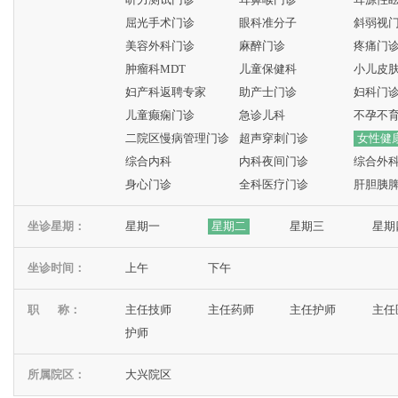
屈光手术门诊
眼科准分子
斜弱视
美容外科门诊
麻醉门诊
疼痛门
肿瘤科MDT
儿童保健科
小儿皮
妇产科返聘专家
助产士门诊
妇科门
儿童癫痫门诊
急诊儿科
不孕不
二院区慢病管理门诊
超声穿刺门诊
女性健
综合内科
内科夜间门诊
综合外
身心门诊
全科医疗门诊
肝胆胰
坐诊星期：
星期一
星期二
星期三
星期
坐诊时间：
上午
下午
职 称：
主任技师
主任药师
主任护师
主任
护师
所属院区：
大兴院区