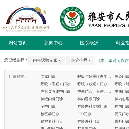
网站首页
新闻中心
医院概况
就医
您已经选择：
内科返聘专家
主管护师
（本门诊时间仅作
x
x
门诊科室：
专家门诊
呼吸与危重症医学科专家门诊
感染门
呼吸（睡眠）门诊
呼吸（戒烟）门诊
呼吸（
静脉导管维护门诊
中西结合、骨伤、康复门诊
中西门
神经内科门诊
神内睡眠门诊
神内心
卒中门诊
神经内科专家门诊
神内门
核医学门诊
ICU门诊
便民门
精神专科门诊
神经外科门诊
骨外门
听力测试门诊
耳鼻喉门诊
耳源性