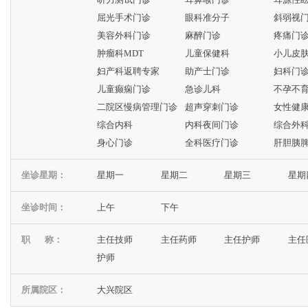
屈光手术门诊
眼科准分子
斜弱视
美容外科门诊
麻醉门诊
疼痛门
肿瘤科MDT
儿童保健科
小儿皮
妇产科返聘专家
助产士门诊
妇科门
儿童癫痫门诊
急诊儿科
不孕不
二院区慢病管理门诊
超声穿刺门诊
女性健
综合内科
内科夜间门诊
综合外
身心门诊
全科医疗门诊
肝胆胰
坐诊星期：
星期一
星期二
星期三
星期
坐诊时间：
上午
下午
职 称：
主任技师
主任药师
主任护师
主任
护师
所属院区：
大兴院区