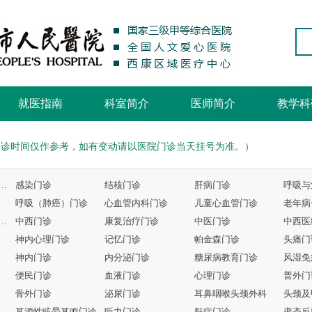
就医指南
科室简介
医师简介
教学科
门诊时间仅作参考，如有变动请以医院门诊当天挂号为准。）
与危重症医学科专家门诊
感染门诊
结核门诊
肝病门诊
呼吸（肺癌）门诊
心血管内科门诊
儿童心血管门诊
老年病
结合、骨伤、康复门诊
中西门诊
康复治疗门诊
中医门诊
神内心理门诊
记忆门诊
帕金森门诊
头痛门
神内门诊
内分泌门诊
糖尿病教育门诊
风湿免
便民门诊
血液门诊
心理门诊
普外门
骨外门诊
泌尿门诊
耳鼻咽喉头颈外科
耳源性眩晕耳鸣门诊
听力门诊
鼾症门诊
变态反