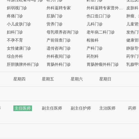
斜弱视门诊
外科返聘专家
外科返聘专家普外科、乳腺外科
皮肤科
疼痛门诊
肛肠门诊
伤口造口门诊
肿瘤、
小儿皮肤门诊
营养门诊
儿科门诊
儿童肾
妇科门诊
母乳喂养咨询门诊
老年病二科门诊
发热门
不孕不育
产前筛查门诊
检验科
健康管
女性健康门诊
遗传咨询门诊
产科门诊
静脉导
综合外科
外科夜间门诊
药剂科
药学门
肝胆胰脾外科门诊
胃肠外科门诊
胃肠肿瘤外科门诊
乳腺甲
星期四
星期五
星期六
星期日
师
主任医师
副主任医师
副主任护师
主治医师
药师