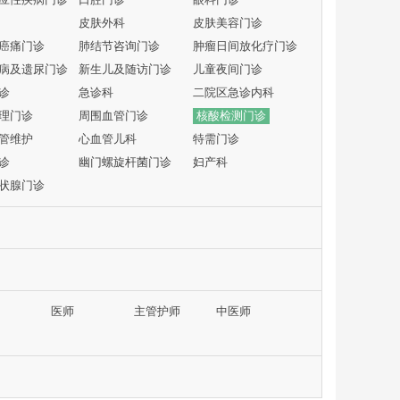
皮肤外科
皮肤美容门诊
癌痛门诊
肺结节咨询门诊
肿瘤日间放化疗门诊
病及遗尿门诊
新生儿及随访门诊
儿童夜间门诊
诊
急诊科
二院区急诊内科
理门诊
周围血管门诊
核酸检测门诊
管维护
心血管儿科
特需门诊
诊
幽门螺旋杆菌门诊
妇产科
状腺门诊
医师
主管护师
中医师