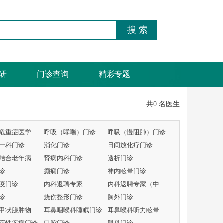
研
门诊查询
精彩专题
共0 名医生
呼吸与危重症医学科专病门诊
呼吸（哮喘）门诊
呼吸（慢阻肺）门诊
一科门诊
消化门诊
日间放化疗门诊
中西医结合老年病门诊
肾病内科门诊
透析门诊
诊
癫痫门诊
神内眩晕门诊
疫门诊
内科返聘专家
内科返聘专家（中医）
诊
烧伤整形门诊
胸外门诊
头颈及甲状腺肿物MDT门
耳鼻咽喉科睡眠门诊
耳鼻喉科听力眩晕门诊
应性疾病门诊
口腔门诊
眼科门诊