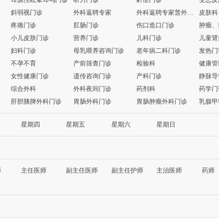
斜弱视门诊
外科返聘专家
外科返聘专家普外科、乳腺外科
皮肤科
疼痛门诊
肛肠门诊
伤口造口门诊
肿瘤、
小儿皮肤门诊
营养门诊
儿科门诊
儿童肾
妇科门诊
母乳喂养咨询门诊
老年病二科门诊
发热门
不孕不育
产前筛查门诊
检验科
健康管
女性健康门诊
遗传咨询门诊
产科门诊
静脉导
综合外科
外科夜间门诊
药剂科
药学门
肝胆胰脾外科门诊
胃肠外科门诊
胃肠肿瘤外科门诊
乳腺甲
星期四
星期五
星期六
星期日
师
主任医师
副主任医师
副主任护师
主治医师
药师