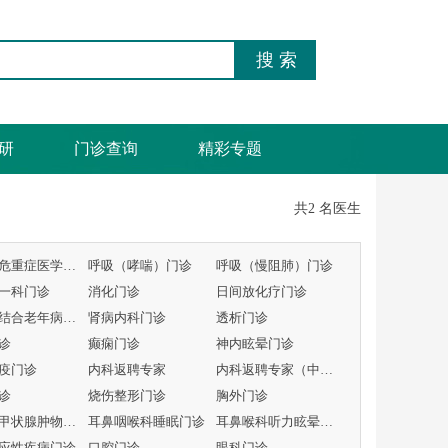
研
门诊查询
精彩专题
共2 名医生
呼吸与危重症医学科专病门诊
呼吸（哮喘）门诊
呼吸（慢阻肺）门诊
一科门诊
消化门诊
日间放化疗门诊
中西医结合老年病门诊
肾病内科门诊
透析门诊
诊
癫痫门诊
神内眩晕门诊
疫门诊
内科返聘专家
内科返聘专家（中医）
诊
烧伤整形门诊
胸外门诊
头颈及甲状腺肿物MDT门
耳鼻咽喉科睡眠门诊
耳鼻喉科听力眩晕门诊
应性疾病门诊
口腔门诊
眼科门诊