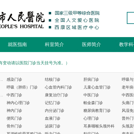
就医指南
科室简介
医师简介
教学科
有变动请以医院门诊当天挂号为准。）
与危重症医学科专家门诊
感染门诊
结核门诊
肝病门诊
呼吸（肺癌）门诊
心血管内科门诊
儿童心血管门诊
老年病
结合、骨伤、康复门诊
中西门诊
康复治疗门诊
中医门诊
神内心理门诊
记忆门诊
帕金森门诊
头痛门
神内门诊
内分泌门诊
糖尿病教育门诊
风湿免
便民门诊
血液门诊
心理门诊
普外门
骨外门诊
泌尿门诊
耳鼻咽喉头颈外科
耳源性眩晕耳鸣门诊
听力门诊
鼾症门诊
变态反