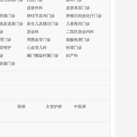
皮肤外科
皮肤美容门诊
癌痛门诊
肺结节咨询门诊
肿瘤日间放化疗门诊
病及遗尿门诊
新生儿及随访门诊
儿童夜间门诊
诊
急诊科
二院区急诊内科
理门诊
周围血管门诊
核酸检测门诊
管维护
心血管儿科
特需门诊
诊
幽门螺旋杆菌门诊
妇产科
状腺门诊
医师
主管护师
中医师