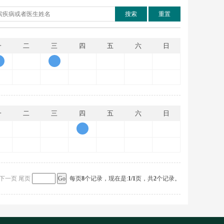
搜索
重置
一
二
三
四
五
六
日
一
二
三
四
五
六
日
下一页
尾页
每页
8
个记录，现在是:
1
/1
页，共
2
个记录。