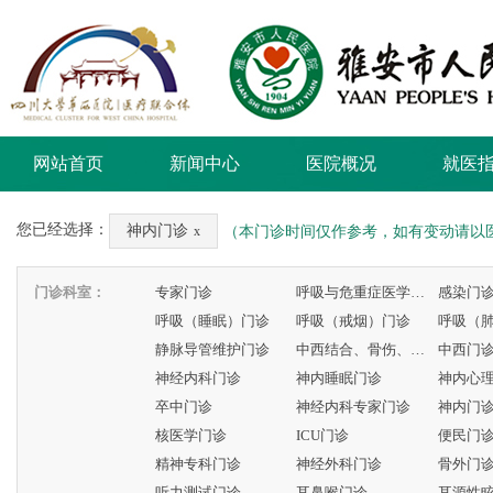
网站首页
新闻中心
医院概况
就医
您已经选择：
神内门诊
（本门诊时间仅作参考，如有变动请以
x
门诊科室：
专家门诊
呼吸与危重症医学科专家门诊
感染门
呼吸（睡眠）门诊
呼吸（戒烟）门诊
呼吸（
静脉导管维护门诊
中西结合、骨伤、康复门诊
中西门
神经内科门诊
神内睡眠门诊
神内心
卒中门诊
神经内科专家门诊
神内门
核医学门诊
ICU门诊
便民门
精神专科门诊
神经外科门诊
骨外门
听力测试门诊
耳鼻喉门诊
耳源性