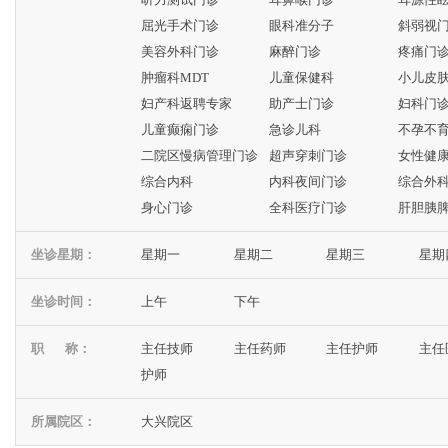
屈光手术门诊
眼科准分子
斜弱视
美容外科门诊
麻醉门诊
疼痛门
肿瘤科MDT
儿童保健科
小儿皮
妇产科返聘专家
助产士门诊
妇科门
儿童癫痫门诊
急诊儿科
不孕不
二院区慢病管理门诊
超声穿刺门诊
女性健
综合内科
内科夜间门诊
综合外
身心门诊
全科医疗门诊
肝胆胰
坐诊星期：
星期一
星期二
星期三
星期
坐诊时间：
上午
下午
职 称：
主任技师
主任药师
主任护师
主任
护师
所属院区：
大兴院区