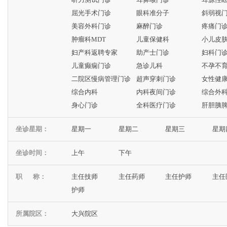
屈光手术门诊
眼科准分子
斜弱视
美容外科门诊
麻醉门诊
疼痛门
肿瘤科MDT
儿童保健科
小儿皮
妇产科返聘专家
助产士门诊
妇科门
儿童癫痫门诊
急诊儿科
不孕不
二院区慢病管理门诊
超声穿刺门诊
女性健
综合内科
内科夜间门诊
综合外
身心门诊
全科医疗门诊
肝胆胰
坐诊星期：
星期一
星期二
星期三
星期
坐诊时间：
上午
下午
职 称：
主任技师
主任药师
主任护师
主任
护师
所属院区：
大兴院区