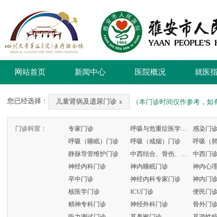
网站首页
新闻中心
医院概况
就医
您已经选择：
儿童肾病及遗尿门诊
（本门诊时间仅作参考，如
x
门诊科室：
专家门诊
呼吸与危重症医学科专家门诊
感染门
呼吸（睡眠）门诊
呼吸（戒烟）门诊
呼吸（
静脉导管维护门诊
中西结合、骨伤、康复门诊
中西门
神经内科门诊
神内睡眠门诊
神内心
卒中门诊
神经内科专家门诊
神内门
核医学门诊
ICU门诊
便民门
精神专科门诊
神经外科门诊
骨外门
听力测试门诊
耳鼻喉门诊
耳源性