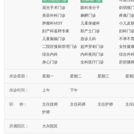
屈光手术门诊
眼科准分子
斜弱视
美容外科门诊
麻醉门诊
疼痛门
肿瘤科MDT
儿童保健科
小儿皮
妇产科返聘专家
助产士门诊
妇科门
儿童癫痫门诊
急诊儿科
不孕不
二院区慢病管理门诊
超声穿刺门诊
女性健
综合内科
内科夜间门诊
综合外
身心门诊
全科医疗门诊
肝胆胰
坐诊星期：
星期一
星期二
星期三
星期
坐诊时间：
上午
下午
职 称：
主任技师
主任药师
主任护师
主任
护师
所属院区：
大兴院区