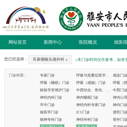
网站首页
新闻中心
医院概况
就医
您已经选择：
耳鼻咽喉头颈外科
（本门诊时间仅作参考，如有
x
门诊科室：
专家门诊
呼吸与危重症医学科专家门诊
感染门
呼吸（睡眠）门诊
呼吸（戒烟）门诊
呼吸（
静脉导管维护门诊
中西结合、骨伤、康复门诊
中西门
神经内科门诊
神内睡眠门诊
神内心
卒中门诊
神经内科专家门诊
神内门
核医学门诊
ICU门诊
便民门
精神专科门诊
神经外科门诊
骨外门
听力测试门诊
耳鼻喉门诊
耳源性