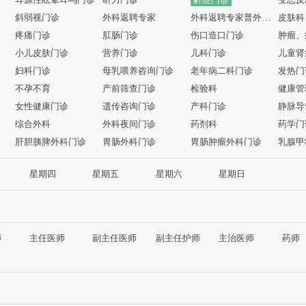
斜弱视门诊
外科返聘专家
外科返聘专家普外科、乳腺外科
皮肤科
疼痛门诊
肛肠门诊
伤口造口门诊
肿瘤、
小儿皮肤门诊
营养门诊
儿科门诊
儿童肾
妇科门诊
母乳喂养咨询门诊
老年病二科门诊
发热门
不孕不育
产前筛查门诊
检验科
健康管
女性健康门诊
遗传咨询门诊
产科门诊
静脉导
综合外科
外科夜间门诊
药剂科
药学门
肝胆胰脾外科门诊
胃肠外科门诊
胃肠肿瘤外科门诊
乳腺甲
星期四
星期五
星期六
星期日
师
主任医师
副主任医师
副主任护师
主治医师
药师