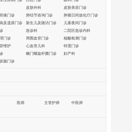
皮肤外科
皮肤美容门诊
癌痛门诊
肺结节咨询门诊
肿瘤日间放化疗门诊
病及遗尿门诊
新生儿及随访门诊
儿童夜间门诊
诊
急诊科
二院区急诊内科
理门诊
周围血管门诊
核酸检测门诊
管维护
心血管儿科
特需门诊
诊
幽门螺旋杆菌门诊
妇产科
状腺门诊
医师
主管护师
中医师