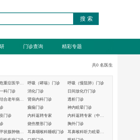
研
门诊查询
精彩专题
共0 名医生
呼吸与危重症医学科专病门诊
呼吸（哮喘）门诊
呼吸（慢阻肺）门诊
一科门诊
消化门诊
日间放化疗门诊
中西医结合老年病门诊
肾病内科门诊
透析门诊
诊
癫痫门诊
神内眩晕门诊
疫门诊
内科返聘专家
内科返聘专家（中医）
诊
烧伤整形门诊
胸外门诊
头颈及甲状腺肿物MDT门
耳鼻咽喉科睡眠门诊
耳鼻喉科听力眩晕门诊
应性疾病门诊
口腔门诊
眼科门诊