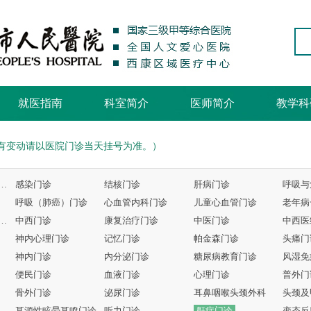
就医指南
科室简介
医师简介
教学科
有变动请以医院门诊当天挂号为准。）
与危重症医学科专家门诊
感染门诊
结核门诊
肝病门诊
呼吸（肺癌）门诊
心血管内科门诊
儿童心血管门诊
老年病
结合、骨伤、康复门诊
中西门诊
康复治疗门诊
中医门诊
神内心理门诊
记忆门诊
帕金森门诊
头痛门
神内门诊
内分泌门诊
糖尿病教育门诊
风湿免
便民门诊
血液门诊
心理门诊
普外门
骨外门诊
泌尿门诊
耳鼻咽喉头颈外科
耳源性眩晕耳鸣门诊
听力门诊
鼾症门诊
变态反