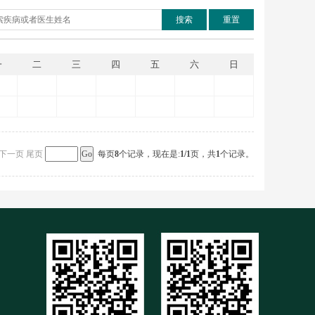
搜索
重置
一
二
三
四
五
六
日
下一页
尾页
每页
8
个记录，现在是:
1
/1
页，共
1
个记录。