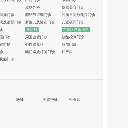
皮肤外科
皮肤美容门诊
癌痛门诊
肺结节咨询门诊
肿瘤日间放化疗门诊
病及遗尿门诊
新生儿及随访门诊
儿童夜间门诊
诊
急诊科
二院区急诊内科
理门诊
周围血管门诊
核酸检测门诊
管维护
心血管儿科
特需门诊
诊
幽门螺旋杆菌门诊
妇产科
状腺门诊
医师
主管护师
中医师