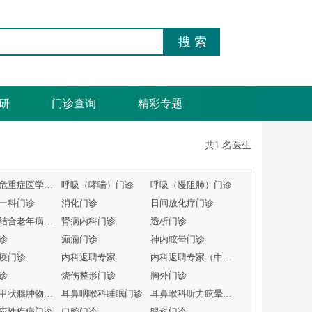
研
门诊查询
精彩专题
共1 名医生
呼吸与危重症医学科专病门诊
呼吸（哮喘）门诊
呼吸（慢阻肺）门诊
一科门诊
消化门诊
日间放化疗门诊
中西医结合老年病门诊
肾病内科门诊
透析门诊
诊
癫痫门诊
神内眩晕门诊
疫门诊
内科返聘专家
内科返聘专家（中医）
诊
烧伤整形门诊
胸外门诊
头颈及甲状腺肿物MDT门
耳鼻咽喉科睡眠门诊
耳鼻喉科听力眩晕门诊
应性疾病门诊
口腔门诊
眼科门诊