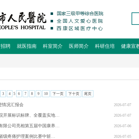
才招聘
就医指南
科室简介
医师简介
科研住培
健康宣
3
4
5
6
7
8
9
10
下一页
下十页
尾页
进情况汇报会
2026-07-07
院开展标识标牌、全覆盖实地…
2026-07-07
有限公司亮相第五届中国康养…
2026-07-06
省级疼痛护理案例比赛中斩…
2026-07-05