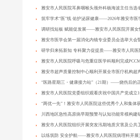
雅安市人民医院耳鼻咽喉头颈外科杨海波主任当选
筑牢学术“医”线 佑护泌尿健康——2026年雅安市
调研找短板 赋能促发展——雅安市人民医院开展女
雅安市医学会第一届消化内镜专业委员会选举大会
研学归来拓新知 专科聚力促提质——雅安市人民医院
雅安市人民医院呼吸与危重症医学科顺利完成PCC
雅安市超声质量控制中心顺利开展全市医疗机构超
“医路星期三・健康接力站”（21期）——烧伤后的
雅安市人民医院党委组织观看庆祝中国共产党成立1
“两优一先”！雅安市人民医院这些优秀个人和集体
川西地区急性高原病早期预警与认知功能常模构建
雅安市人民医院组织开展突发汛期地质灾害及公共
以练筑防 安全护航——雅安市人民医院病理科开展