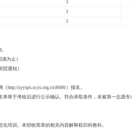
1
1
1
询。
（招满为止）
医院通知）
zyyspx.scyx.org.cn:8088/）报名。
名单将于考核后进行公示确认。符合录取条件，未被第一志愿专
范化培训。本招收简章的相关内容解释权归科教科。